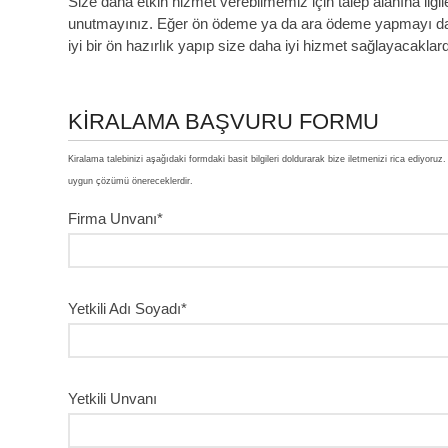
Size daha etkin hizmet verebilmemiz için talep alanına ilgi
unutmayınız. Eğer ön ödeme ya da ara ödeme yapmayı da 
iyi bir ön hazırlık yapıp size daha iyi hizmet sağlayacaklard
KİRALAMA BAŞVURU FORMU
Kiralama talebinizi aşağıdaki formdaki basit bilgileri doldurarak bize iletmenizi rica ediyor
uygun çözümü önereceklerdir.
Firma Unvanı*
Yetkili Adı Soyadı*
Yetkili Unvanı